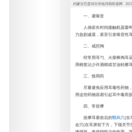
内蒙古巴彦淖尔市临河助听器网 2023-0
一、避噪音
人倘若长时间接触机器轰
力急剧减退，甚至引发噪音性
二、戒挖掏
经常用耳勺、火柴棒掏耳
用棉签沾少许酒精或甘油轻擦耳
三、慎用药
尽量避免应用耳毒性药物
用这些药物容易引起耳中毒而
四、常按摩
按摩耳垂前后的
翳风穴
(
会穴(在耳屏前下方，下颌关节
液循环，有保护听力的作用。宜