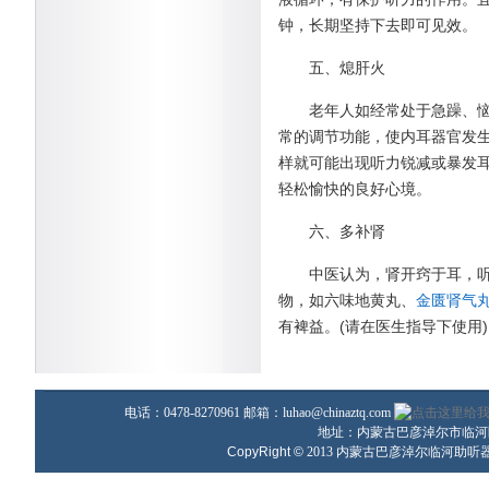
钟，长期坚持下去即可见效。
五、熄肝火
老年人如经常处于急躁、
常的调节功能，使内耳器官发
样就可能出现听力锐减或暴发
轻松愉快的良好心境。
六、多补肾
中医认为，肾开窍于耳，
物，如六味地黄丸、
金匮肾气
有裨益。(请在医生指导下使用)
电话：0478-8270961 邮箱：
luhao@chinaztq.com
地址：内蒙古巴彦淖尔市临河区
CopyRight ©
2013
内蒙古巴彦淖尔临河助听