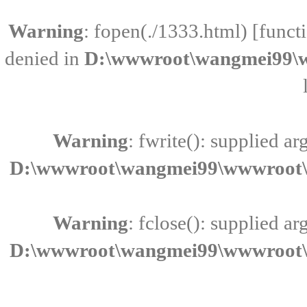
Warning
: fopen(./1333.html) [
funct
denied in
D:\wwwroot\wangmei99\w
Warning
: fwrite(): supplied a
D:\wwwroot\wangmei99\wwwroot\i
Warning
: fclose(): supplied a
D:\wwwroot\wangmei99\wwwroot\i